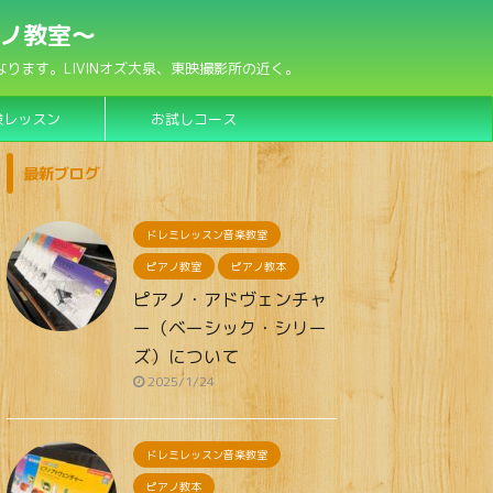
アノ教室〜
ます。LIVINオズ大泉、東映撮影所の近く。
験レッスン
お試しコース
最新ブログ
ドレミレッスン音楽教室
ピアノ教室
ピアノ教本
ピアノ・アドヴェンチャ
ー（ベーシック・シリー
ズ）について
2025/1/24
ドレミレッスン音楽教室
ピアノ教本