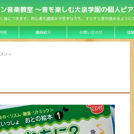
ン音楽教室 〜音を楽しむ大泉学園の個人ピ
く身につきます。初心者も譜読みが苦手な方も、すらすら音が読めるようになり
内容
講師紹介
お問い合わせ
体
スン
>