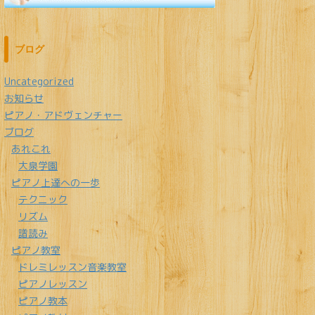
ブログ
Uncategorized
お知らせ
ピアノ・アドヴェンチャー
ブログ
あれこれ
大泉学園
ピアノ上達への一歩
テクニック
リズム
譜読み
ピアノ教室
ドレミレッスン音楽教室
ピアノレッスン
ピアノ教本