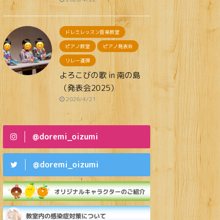
ドレミレッスン音楽教室
ピアノ教室
ピアノ発表会
リレー連弾
よろこびの歌 in 南の島
（発表会2025）
2026/4/21
@doremi_oizumi
@doremi_oizumi