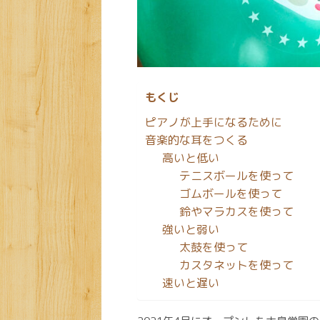
もくじ
ピアノが上手になるために
音楽的な耳をつくる
高いと低い
テニスボールを使って
ゴムボールを使って
鈴やマラカスを使って
強いと弱い
太鼓を使って
カスタネットを使って
速いと遅い