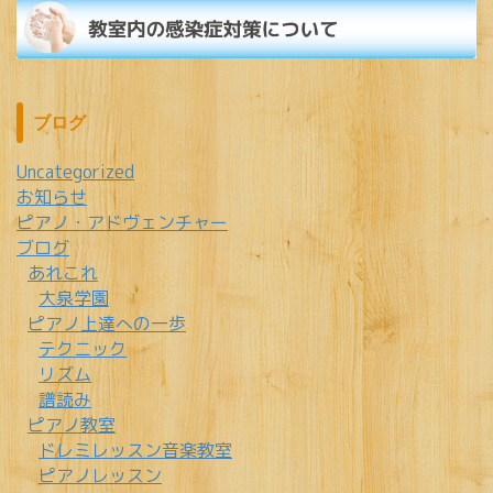
ブログ
Uncategorized
お知らせ
ピアノ・アドヴェンチャー
ブログ
あれこれ
大泉学園
ピアノ上達への一歩
テクニック
リズム
譜読み
ピアノ教室
ドレミレッスン音楽教室
ピアノレッスン