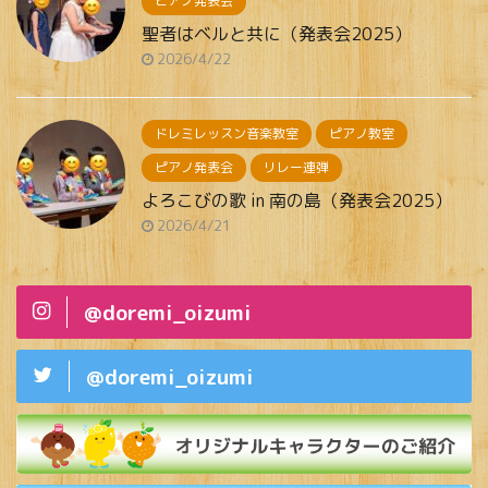
ピアノ発表会
聖者はベルと共に（発表会2025）
2026/4/22
ドレミレッスン音楽教室
ピアノ教室
ピアノ発表会
リレー連弾
よろこびの歌 in 南の島（発表会2025）
2026/4/21
@doremi_oizumi
@doremi_oizumi