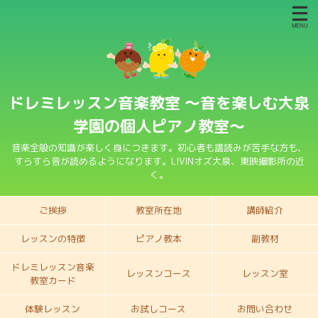
ドレミレッスン音楽教室 〜音を楽しむ大泉
学園の個人ピアノ教室〜
音楽全般の知識が楽しく身につきます。初心者も譜読みが苦手な方も、
すらすら音が読めるようになります。LIVINオズ大泉、東映撮影所の近
く。
ご挨拶
教室所在地
講師紹介
レッスンの特徴
ピアノ教本
副教材
ドレミレッスン音楽
レッスンコース
レッスン室
教室カード
体験レッスン
お試しコース
お問い合わせ