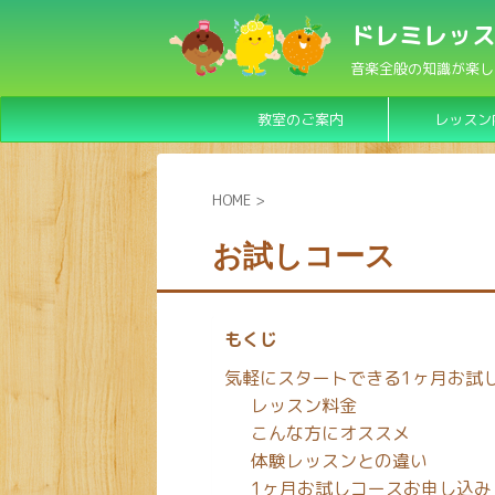
ドレミレッス
音楽全般の知識が楽し
教室のご案内
レッスン
HOME
>
お試しコース
もくじ
気軽にスタートできる1ヶ月お試
レッスン料金
こんな方にオススメ
体験レッスンとの違い
1ヶ月お試しコースお申し込み