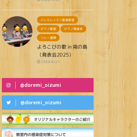
ドレミレッスン音楽教室
ピアノ教室
ピアノ発表会
リレー連弾
よろこびの歌 in 南の島
（発表会2025）
2026/4/21
@doremi_oizumi
@doremi_oizumi