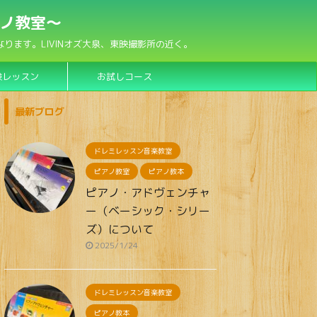
アノ教室〜
ます。LIVINオズ大泉、東映撮影所の近く。
験レッスン
お試しコース
最新ブログ
ドレミレッスン音楽教室
ピアノ教室
ピアノ教本
ピアノ・アドヴェンチャ
ー（ベーシック・シリー
ズ）について
2025/1/24
ドレミレッスン音楽教室
ピアノ教本