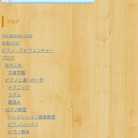
ブログ
Uncategorized
お知らせ
ピアノ・アドヴェンチャー
ブログ
あれこれ
大泉学園
ピアノ上達への一歩
テクニック
リズム
譜読み
ピアノ教室
ドレミレッスン音楽教室
ピアノレッスン
ピアノ教本