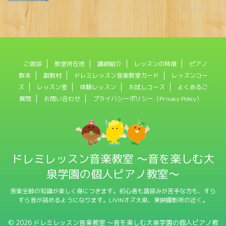
ご挨拶
教室所在地
講師紹介
レッスンの特徴
ピアノ
教本
副教材
ドレミレッスン音楽教室カード
レッスンコー
ス
レッスン室
体験レッスン
お試しコース
よくあるご
質問
お問い合わせ
プライバシーポリシー（Privacy Policy）
ドレミレッスン音楽教室 〜音を楽しむ大
泉学園の個人ピアノ教室〜
音楽全般の知識が楽しく身につきます。初心者も譜読みが苦手な方も、すら
すら音が読めるようになります。LIVINオズ大泉、東映撮影所の近く。
© 2026 ドレミレッスン音楽教室 〜音を楽しむ大泉学園の個人ピアノ教