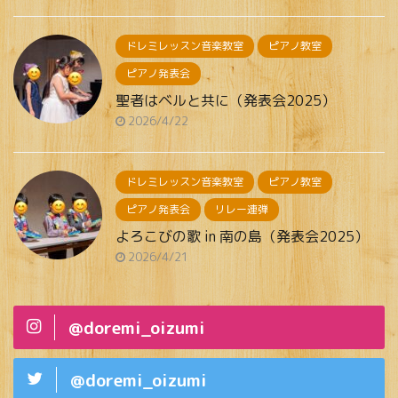
ドレミレッスン音楽教室
ピアノ教室
ピアノ発表会
聖者はベルと共に（発表会2025）
2026/4/22
ドレミレッスン音楽教室
ピアノ教室
ピアノ発表会
リレー連弾
よろこびの歌 in 南の島（発表会2025）
2026/4/21
@doremi_oizumi
@doremi_oizumi