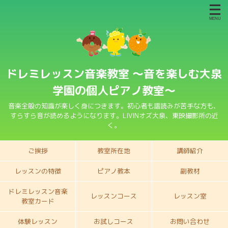
ドレミレッスン音楽教室 〜音を楽しむ大泉
学園の個人ピアノ教室〜
音楽全般の知識が楽しく身につきます。初心者も譜読みが苦手な方も、
すらすら音が読めるようになります。LIVINオズ大泉、東映撮影所の近
く。
ご挨拶
教室所在地
講師紹介
レッスンの特徴
ピアノ教本
副教材
ドレミレッスン音楽
レッスンコース
レッスン室
教室カード
体験レッスン
お試しコース
お問い合わせ