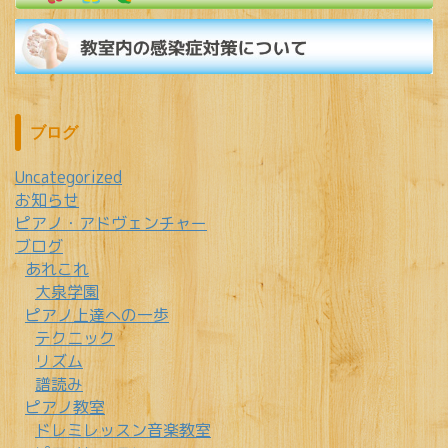
ブログ
Uncategorized
お知らせ
ピアノ・アドヴェンチャー
ブログ
あれこれ
大泉学園
ピアノ上達への一歩
テクニック
リズム
譜読み
ピアノ教室
ドレミレッスン音楽教室