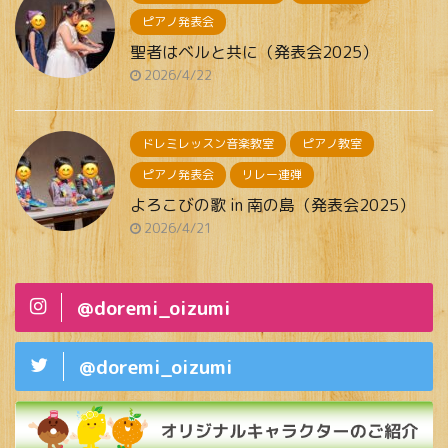
ピアノ発表会
聖者はベルと共に（発表会2025）
2026/4/22
ドレミレッスン音楽教室
ピアノ教室
ピアノ発表会
リレー連弾
よろこびの歌 in 南の島（発表会2025）
2026/4/21
@doremi_oizumi
@doremi_oizumi