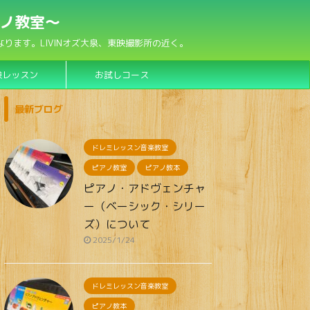
アノ教室〜
ます。LIVINオズ大泉、東映撮影所の近く。
験レッスン
お試しコース
最新ブログ
ドレミレッスン音楽教室
ピアノ教室
ピアノ教本
ピアノ・アドヴェンチャ
ー（ベーシック・シリー
ズ）について
2025/1/24
ドレミレッスン音楽教室
ピアノ教本