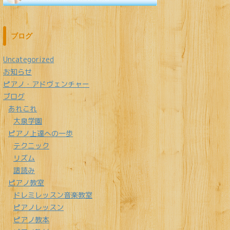
ブログ
Uncategorized
お知らせ
ピアノ・アドヴェンチャー
ブログ
あれこれ
大泉学園
ピアノ上達への一歩
テクニック
リズム
譜読み
ピアノ教室
ドレミレッスン音楽教室
ピアノレッスン
ピアノ教本