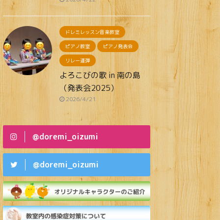
ドレミレッスン音楽教室
ピアノ教室
ピアノ発表会
リレー連弾
よろこびの歌 in 南の島
（発表会2025）
2026/4/21
@doremi_oizumi
@doremi_oizumi