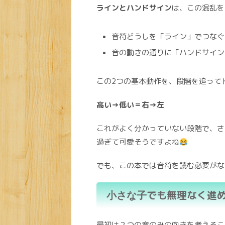
ラインとハンドサイン
は、この混乱を
音符どうしを「ライン」でつなぐ
音の動きの通りに「ハンドサイン
この2つの基本動作を、段階を追って
高い→低い＝右→左
これがよく分かっていない段階で、さ
過ぎて可愛そうですよね
でも、この本では音符を読む必要がな
でも無理なく進
小さな子
最初は２つの音のみの向きを考えるこ