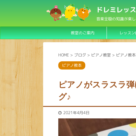
ドレミレッス
音楽全般の知識が楽し
教室のご案内
レッスン
HOME
>
ブログ
>
ピアノ教室
>
ピアノ教本
ピアノ教本
ピアノがスラスラ弾
グ♪
2021年4月4日