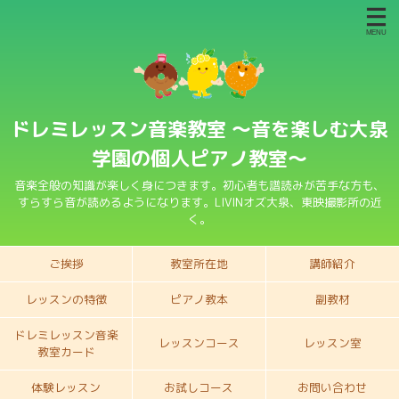
ドレミレッスン音楽教室 〜音を楽しむ大泉
学園の個人ピアノ教室〜
音楽全般の知識が楽しく身につきます。初心者も譜読みが苦手な方も、
すらすら音が読めるようになります。LIVINオズ大泉、東映撮影所の近
く。
ご挨拶
教室所在地
講師紹介
レッスンの特徴
ピアノ教本
副教材
ドレミレッスン音楽
レッスンコース
レッスン室
教室カード
体験レッスン
お試しコース
お問い合わせ