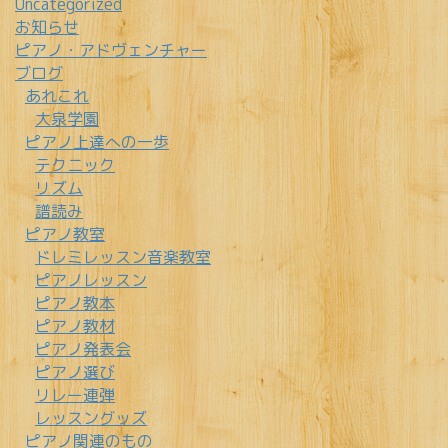
Uncategorized
お知らせ
ピアノ・アドヴェンチャー
ブログ
あれこれ
大泉学園
ピアノ上達への一歩
テクニック
リズム
譜読み
ピアノ教室
ドレミレッスン音楽教室
ピアノレッスン
ピアノ教本
ピアノ教材
ピアノ発表会
ピアノ選び
リレー連弾
レッスングッズ
ピアノ関連のもの