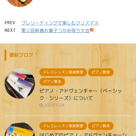
PREV
プレリーディングで楽しむクリスマス
NEXT
第２回新春お菓子つかみ取り大会
最新ブログ
ドレミレッスン音楽教室
ピアノ教室
ピアノ教本
ピアノ・アドヴェンチャー（ベーシッ
ク・シリーズ）について
2025/1/24
ドレミレッスン音楽教室
ピアノ教本
はじめてのピアノ・アドヴェンチャーシ