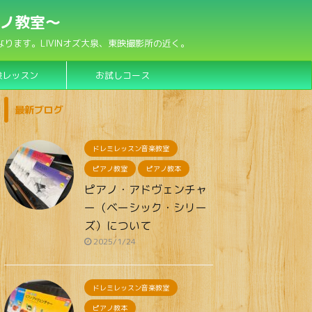
アノ教室〜
ます。LIVINオズ大泉、東映撮影所の近く。
験レッスン
お試しコース
最新ブログ
ドレミレッスン音楽教室
ピアノ教室
ピアノ教本
ピアノ・アドヴェンチャ
ー（ベーシック・シリー
ズ）について
2025/1/24
ドレミレッスン音楽教室
ピアノ教本