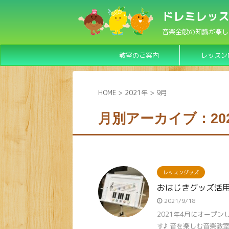
ドレミレッス
音楽全般の知識が楽し
教室のご案内
レッスン
HOME
>
2021年
>
9月
月別アーカイブ：202
レッスングッズ
おはじきグッズ活
2021/9/18
2021年4月にオープ
す♪ 音を楽しむ音楽教