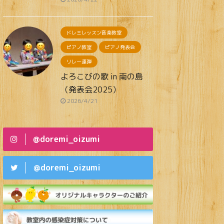
ドレミレッスン音楽教室
ピアノ教室
ピアノ発表会
リレー連弾
よろこびの歌 in 南の島
（発表会2025）
2026/4/21
@doremi_oizumi
@doremi_oizumi