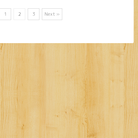
1
2
3
Next »