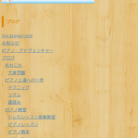
ブログ
Uncategorized
お知らせ
ピアノ・アドヴェンチャー
ブログ
あれこれ
大泉学園
ピアノ上達への一歩
テクニック
リズム
譜読み
ピアノ教室
ドレミレッスン音楽教室
ピアノレッスン
ピアノ教本