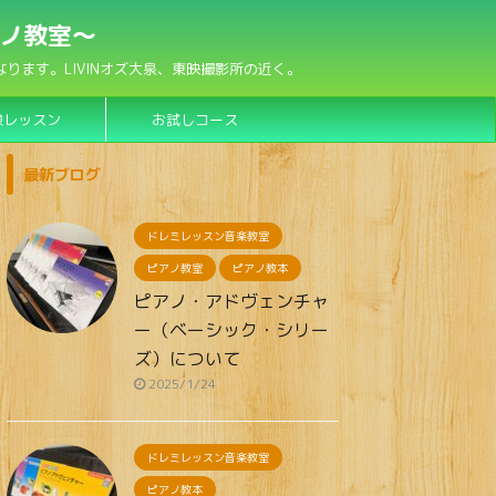
アノ教室〜
ます。LIVINオズ大泉、東映撮影所の近く。
験レッスン
お試しコース
最新ブログ
ドレミレッスン音楽教室
ピアノ教室
ピアノ教本
ピアノ・アドヴェンチャ
ー（ベーシック・シリー
ズ）について
2025/1/24
ドレミレッスン音楽教室
ピアノ教本