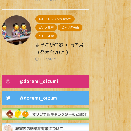
ドレミレッスン音楽教室
ピアノ教室
ピアノ発表会
リレー連弾
よろこびの歌 in 南の島
（発表会2025）
2026/4/21
@doremi_oizumi
@doremi_oizumi