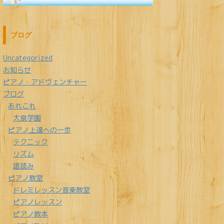
ブログ
Uncategorized
お知らせ
ピアノ・アドヴェンチャー
ブログ
あれこれ
大泉学園
ピアノ上達への一歩
テクニック
リズム
譜読み
ピアノ教室
ドレミレッスン音楽教室
ピアノレッスン
ピアノ教本