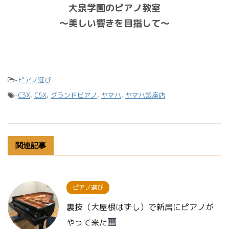
大泉学園のピアノ教室
〜美しい響きを目指して〜
-
ピアノ選び
-
C3X
,
C5X
,
グランドピアノ
,
ヤマハ
,
ヤマハ銀座店
関連記事
ピアノ選び
裏技（大屋根はずし）で新居にピアノが
やって来た