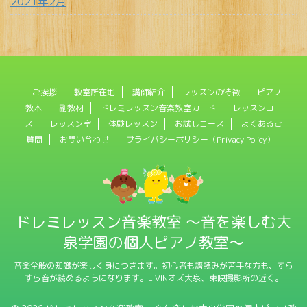
2021年2月
ご挨拶
教室所在地
講師紹介
レッスンの特徴
ピアノ
教本
副教材
ドレミレッスン音楽教室カード
レッスンコー
ス
レッスン室
体験レッスン
お試しコース
よくあるご
質問
お問い合わせ
プライバシーポリシー（Privacy Policy）
ドレミレッスン音楽教室 〜音を楽しむ大
泉学園の個人ピアノ教室〜
音楽全般の知識が楽しく身につきます。初心者も譜読みが苦手な方も、すら
すら音が読めるようになります。LIVINオズ大泉、東映撮影所の近く。