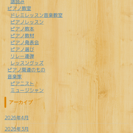
譜読み
ピアノ教室
ドレミレッスン音楽教室
ピアノレッスン
ピアノ教本
ピアノ教材
ピアノ発表会
ピアノ選び
リレー連弾
レッスングッズ
ピアノ関連のもの
音楽家
ピアニスト
ミュージシャン
アーカイブ
2026年4月
2026年3月