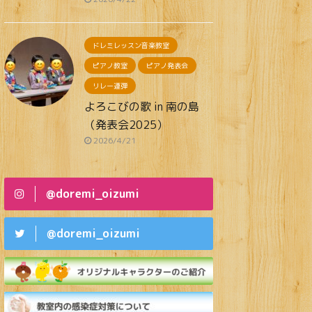
ドレミレッスン音楽教室
ピアノ教室
ピアノ発表会
リレー連弾
よろこびの歌 in 南の島
（発表会2025）
2026/4/21
@doremi_oizumi
@doremi_oizumi