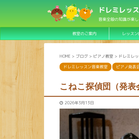
ドレミレッス
音楽全般の知識が楽し
教室のご案内
レッスン
HOME
>
ブログ
>
ピアノ教室
>
ドレミレッ
ドレミレッスン音楽教室
ピアノ発表
こねこ探偵団（発表会
2026年3月13日