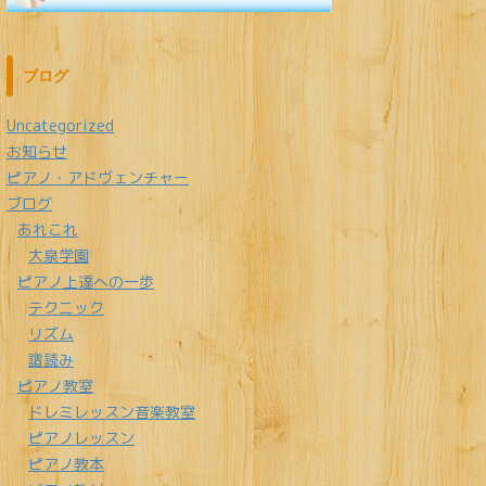
ブログ
Uncategorized
お知らせ
ピアノ・アドヴェンチャー
ブログ
あれこれ
大泉学園
ピアノ上達への一歩
テクニック
リズム
譜読み
ピアノ教室
ドレミレッスン音楽教室
ピアノレッスン
ピアノ教本