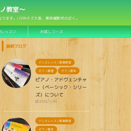
アノ教室〜
ます。LIVINオズ大泉、東映撮影所の近く。
験レッスン
お試しコース
最新ブログ
ドレミレッスン音楽教室
ピアノ教室
ピアノ教本
ピアノ・アドヴェンチャ
ー（ベーシック・シリー
ズ）について
2025/1/24
ドレミレッスン音楽教室
ピアノ教本