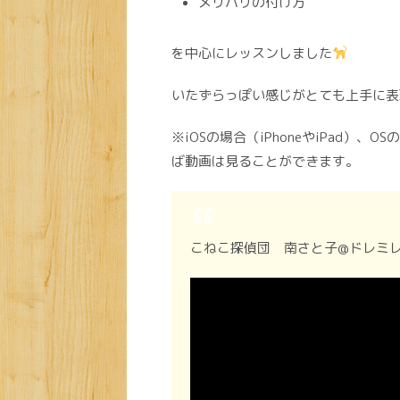
メリハリの付け方
を中心にレッスンしました
いたずらっぽい感じがとても上手に表
※iOSの場合（iPhoneやiPad
ば動画は見ることができます。
こねこ探偵団 南さと子@ドレミ