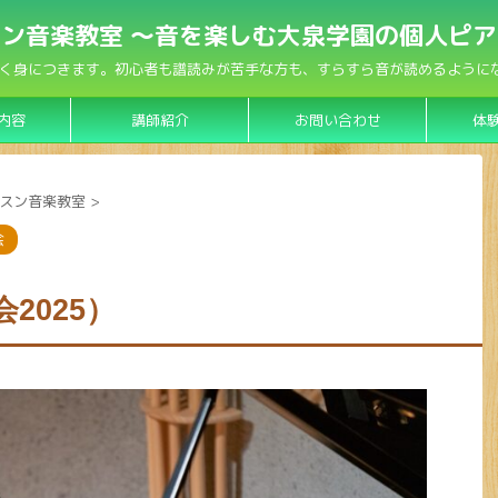
ン音楽教室 〜音を楽しむ大泉学園の個人ピ
く身につきます。初心者も譜読みが苦手な方も、すらすら音が読めるようになり
内容
講師紹介
お問い合わせ
体
スン音楽教室
>
会
2025）