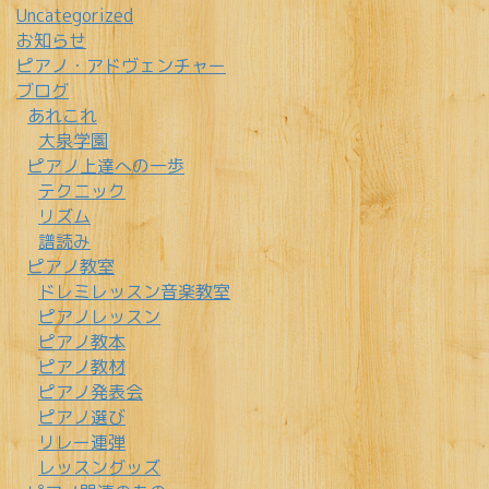
Uncategorized
お知らせ
ピアノ・アドヴェンチャー
ブログ
あれこれ
大泉学園
ピアノ上達への一歩
テクニック
リズム
譜読み
ピアノ教室
ドレミレッスン音楽教室
ピアノレッスン
ピアノ教本
ピアノ教材
ピアノ発表会
ピアノ選び
リレー連弾
レッスングッズ