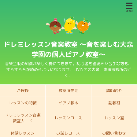
ドレミレッスン音楽教室 〜音を楽しむ大泉
学園の個人ピアノ教室〜
音楽全般の知識が楽しく身につきます。初心者も譜読みが苦手な方も、
すらすら音が読めるようになります。LIVINオズ大泉、東映撮影所の近
く。
ご挨拶
教室所在地
講師紹介
レッスンの特徴
ピアノ教本
副教材
ドレミレッスン音楽
レッスンコース
レッスン室
教室カード
体験レッスン
お試しコース
お問い合わせ