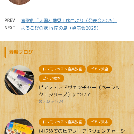
PREV
喜歌劇「天国と地獄」序曲より（発表会2025）
NEXT
よろこびの歌 in 南の島（発表会2025）
最新ブログ
ドレミレッスン音楽教室
ピアノ教室
ピアノ教本
ピアノ・アドヴェンチャー（ベーシッ
ク・シリーズ）について
2025/1/24
ドレミレッスン音楽教室
ピアノ教本
はじめてのピアノ・アドヴェンチャーシ