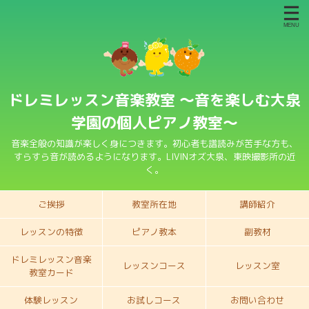
ドレミレッスン音楽教室 〜音を楽しむ大泉
学園の個人ピアノ教室〜
音楽全般の知識が楽しく身につきます。初心者も譜読みが苦手な方も、
すらすら音が読めるようになります。LIVINオズ大泉、東映撮影所の近
く。
ご挨拶
教室所在地
講師紹介
レッスンの特徴
ピアノ教本
副教材
ドレミレッスン音楽
レッスンコース
レッスン室
教室カード
体験レッスン
お試しコース
お問い合わせ