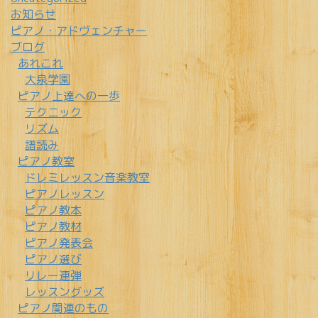
お知らせ
ピアノ・アドヴェンチャー
ブログ
あれこれ
大泉学園
ピアノ上達への一歩
テクニック
リズム
譜読み
ピアノ教室
ドレミレッスン音楽教室
ピアノレッスン
ピアノ教本
ピアノ教材
ピアノ発表会
ピアノ選び
リレー連弾
レッスングッズ
ピアノ関連のもの