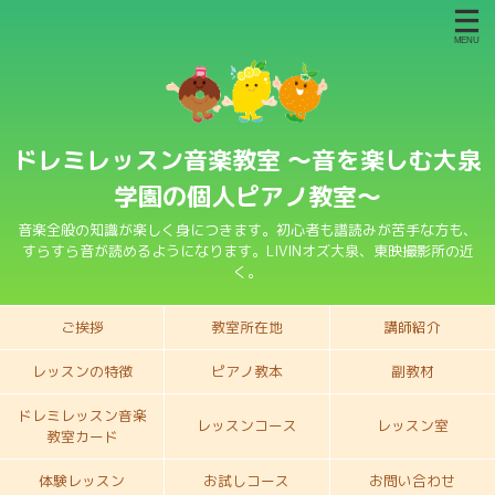
ドレミレッスン音楽教室 〜音を楽しむ大泉
学園の個人ピアノ教室〜
音楽全般の知識が楽しく身につきます。初心者も譜読みが苦手な方も、
すらすら音が読めるようになります。LIVINオズ大泉、東映撮影所の近
く。
ご挨拶
教室所在地
講師紹介
レッスンの特徴
ピアノ教本
副教材
ドレミレッスン音楽
レッスンコース
レッスン室
教室カード
体験レッスン
お試しコース
お問い合わせ