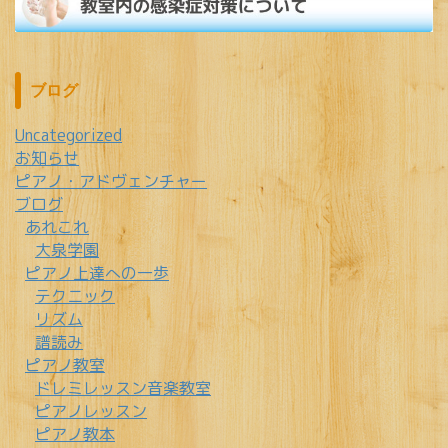
ブログ
Uncategorized
お知らせ
ピアノ・アドヴェンチャー
ブログ
あれこれ
大泉学園
ピアノ上達への一歩
テクニック
リズム
譜読み
ピアノ教室
ドレミレッスン音楽教室
ピアノレッスン
ピアノ教本