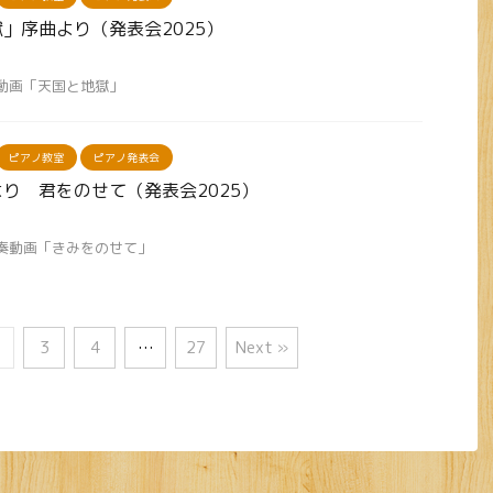
」序曲より（発表会2025）
奏動画「天国と地獄」
ピアノ教室
ピアノ発表会
り 君をのせて（発表会2025）
演奏動画「きみをのせて」
3
4
…
27
Next »