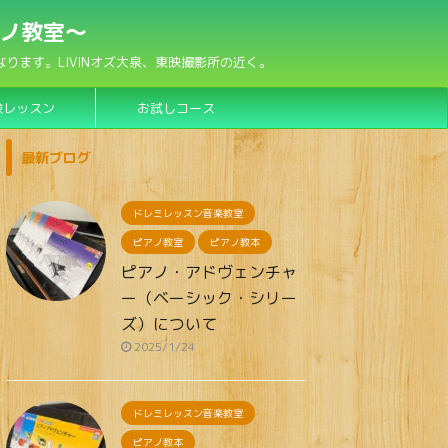
アノ教室〜
ます。LIVINオズ大泉、東映撮影所の近く。
験レッスン
お試しコース
最新ブログ
ドレミレッスン音楽教室
ピアノ教室
ピアノ教本
ピアノ・アドヴェンチャ
ー（ベーシック・シリー
ズ）について
2025/1/24
ドレミレッスン音楽教室
ピアノ教本