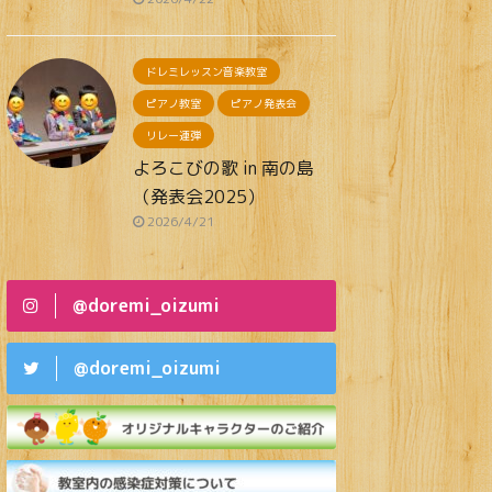
ドレミレッスン音楽教室
ピアノ教室
ピアノ発表会
リレー連弾
よろこびの歌 in 南の島
（発表会2025）
2026/4/21
@doremi_oizumi
@doremi_oizumi