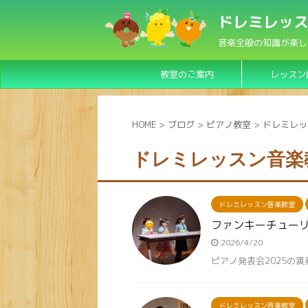
ドレミレッス
音楽全般の知識が楽し
教室のご案内
レッスン
HOME
>
ブログ
>
ピアノ教室
>
ドレミレッ
ドレミレッスン音楽
ドレミレッスン音楽教室
ファンキーチューリ
2026/4/20
ピアノ発表会2025の
ドレミレッスン音楽教室