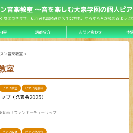
ン音楽教室 〜音を楽しむ大泉学園の個人ピ
く身につきます。初心者も譜読みが苦手な方も、すらすら音が読めるようになり
内容
講師紹介
お問い合わせ
体
スン音楽教室
>
教室
ピアノ教室
ピアノ発表会
ップ（発表会2025）
演奏動画「ファンキーチューリップ」
ピアノ教室
ピアノ発表会