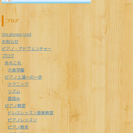
ブログ
Uncategorized
お知らせ
ピアノ・アドヴェンチャー
ブログ
あれこれ
大泉学園
ピアノ上達への一歩
テクニック
リズム
譜読み
ピアノ教室
ドレミレッスン音楽教室
ピアノレッスン
ピアノ教本