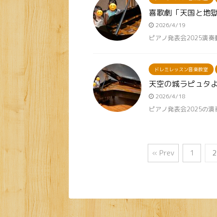
喜歌劇「天国と地獄
2026/4/19
ピアノ発表会2025演
ドレミレッスン音楽教室
天空の城ラピュタよ
2026/4/18
ピアノ発表会2025の
« Prev
1
2