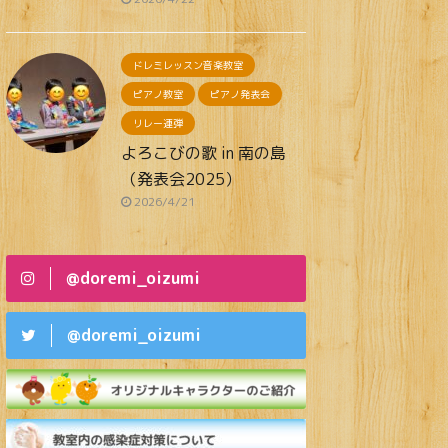
ドレミレッスン音楽教室
ピアノ教室
ピアノ発表会
リレー連弾
よろこびの歌 in 南の島
（発表会2025）
2026/4/21
@doremi_oizumi
@doremi_oizumi