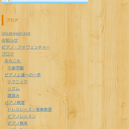
ブログ
Uncategorized
お知らせ
ピアノ・アドヴェンチャー
ブログ
あれこれ
大泉学園
ピアノ上達への一歩
テクニック
リズム
譜読み
ピアノ教室
ドレミレッスン音楽教室
ピアノレッスン
ピアノ教本