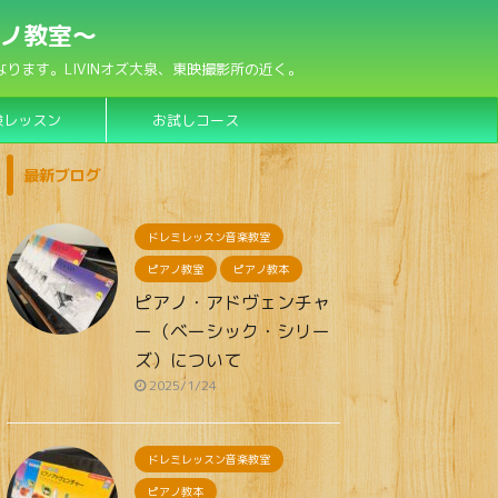
アノ教室〜
ます。LIVINオズ大泉、東映撮影所の近く。
験レッスン
お試しコース
最新ブログ
ドレミレッスン音楽教室
ピアノ教室
ピアノ教本
ピアノ・アドヴェンチャ
ー（ベーシック・シリー
ズ）について
2025/1/24
ドレミレッスン音楽教室
ピアノ教本