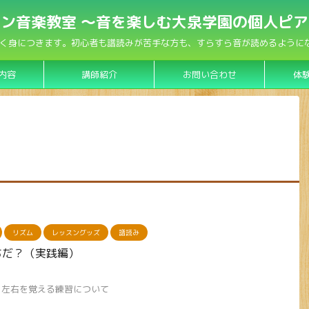
ン音楽教室 〜音を楽しむ大泉学園の個人ピ
く身につきます。初心者も譜読みが苦手な方も、すらすら音が読めるようになり
内容
講師紹介
お問い合わせ
体
リズム
レッスングッズ
譜読み
ちだ？（実践編）
、左右を覚える練習について