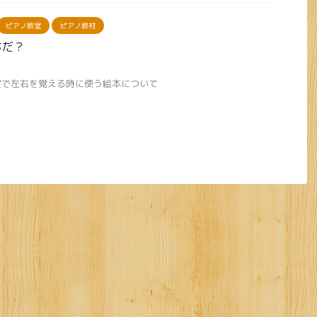
ピアノ教室
ピアノ教材
ちだ？
室で左右を覚える時に使う絵本について