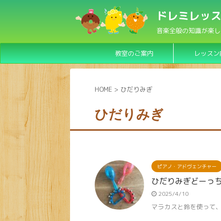
ドレミレッス
音楽全般の知識が楽し
教室のご案内
レッスン
HOME
>
ひだりみぎ
ひだりみぎ
ピアノ・アドヴェンチャー
ひだりみぎどーっ
2025/4/10
マラカスと鈴を使って