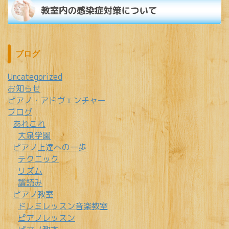
ブログ
Uncategorized
お知らせ
ピアノ・アドヴェンチャー
ブログ
あれこれ
大泉学園
ピアノ上達への一歩
テクニック
リズム
譜読み
ピアノ教室
ドレミレッスン音楽教室
ピアノレッスン