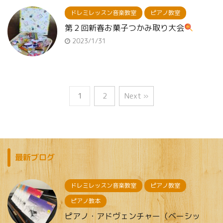
ドレミレッスン音楽教室
ピアノ教室
第２回新春お菓子つかみ取り大会
2023/1/31
1
2
Next »
最新ブログ
ドレミレッスン音楽教室
ピアノ教室
ピアノ教本
ピアノ・アドヴェンチャー（ベーシッ