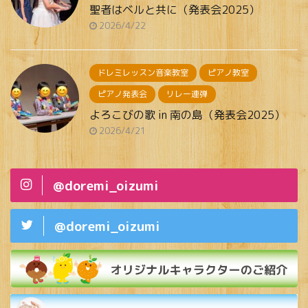
聖者はベルと共に（発表会2025）
2026/4/22
ドレミレッスン音楽教室
ピアノ教室
ピアノ発表会
リレー連弾
よろこびの歌 in 南の島（発表会2025）
2026/4/21
@doremi_oizumi
@doremi_oizumi