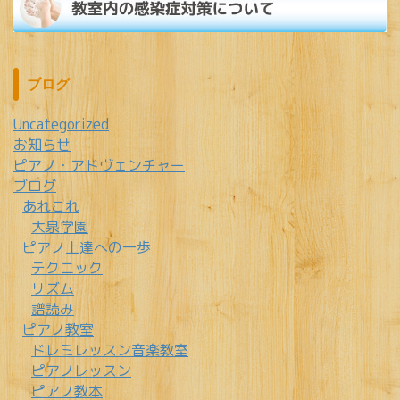
ブログ
Uncategorized
お知らせ
ピアノ・アドヴェンチャー
ブログ
あれこれ
大泉学園
ピアノ上達への一歩
テクニック
リズム
譜読み
ピアノ教室
ドレミレッスン音楽教室
ピアノレッスン
ピアノ教本