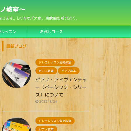
アノ教室〜
ます。LIVINオズ大泉、東映撮影所の近く。
験レッスン
お試しコース
最新ブログ
ドレミレッスン音楽教室
ピアノ教室
ピアノ教本
ピアノ・アドヴェンチャ
ー（ベーシック・シリー
ズ）について
2025/1/24
ドレミレッスン音楽教室
ピアノ教本