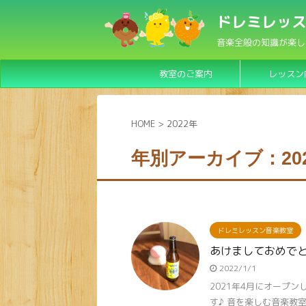
ドレミレッス
音楽全般の知識が楽し
教室のご案内
レッスン
HOME
>
2022年
年別アーカイブ：20
ドレミレッスン音楽教室
あけましておめで
2022/1/1
2021年4月にオープ
す♪ 音を楽しむ音楽教