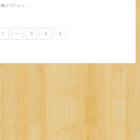
につくレッ ...
1
…
3
4
5