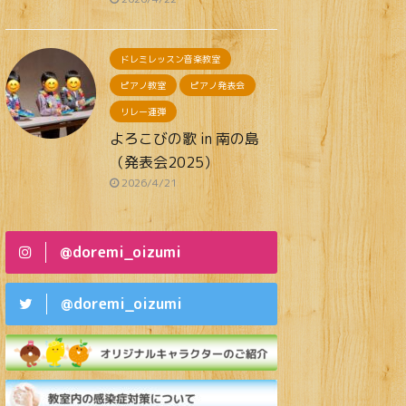
ドレミレッスン音楽教室
ピアノ教室
ピアノ発表会
リレー連弾
よろこびの歌 in 南の島
（発表会2025）
2026/4/21
@doremi_oizumi
@doremi_oizumi