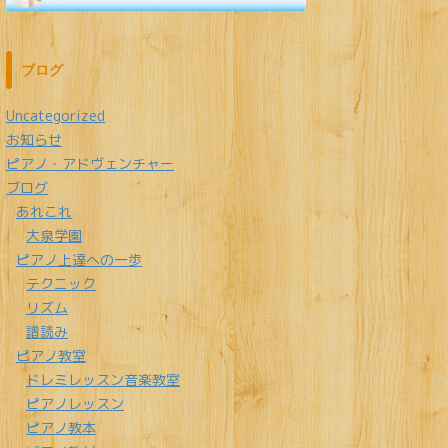
ブログ
Uncategorized
お知らせ
ピアノ・アドヴェンチャー
ブログ
あれこれ
大泉学園
ピアノ上達への一歩
テクニック
リズム
譜読み
ピアノ教室
ドレミレッスン音楽教室
ピアノレッスン
ピアノ教本