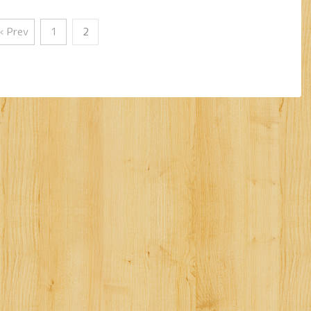
« Prev
1
2