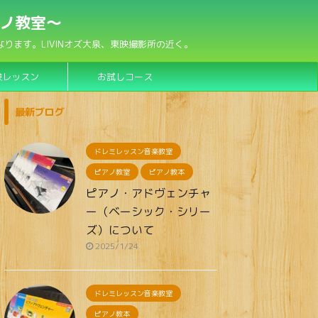
アノ教室〜
ます。LIVINオズ大泉、東映撮影所の近く。
験レッスン
お試しコース
最新ブログ
ドレミレッスン音楽教室
ピアノ教室
ピアノ教本
ピアノ・アドヴェンチャ
ー（ベーシック・シリー
ズ）について
2025/1/24
ドレミレッスン音楽教室
ピアノ教本