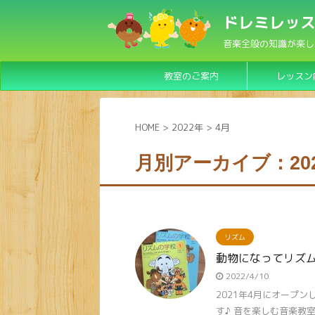
ドレミレッス
音楽全般の知識が楽し
教室のご案内
レッスン
HOME
>
2022年
>
4月
月別アーカイブ：202
リズム
動物になってリズム
2022/4/10
2021年4月にオープ
す♪ 音を楽しむ音楽教