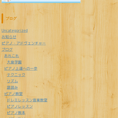
ブログ
Uncategorized
お知らせ
ピアノ・アドヴェンチャー
ブログ
あれこれ
大泉学園
ピアノ上達への一歩
テクニック
リズム
譜読み
ピアノ教室
ドレミレッスン音楽教室
ピアノレッスン
ピアノ教本