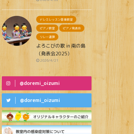
ドレミレッスン音楽教室
ピアノ教室
ピアノ発表会
リレー連弾
よろこびの歌 in 南の島
（発表会2025）
2026/4/21
@doremi_oizumi
@doremi_oizumi