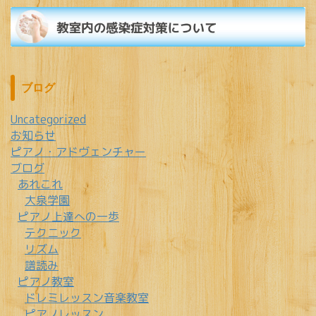
ブログ
Uncategorized
お知らせ
ピアノ・アドヴェンチャー
ブログ
あれこれ
大泉学園
ピアノ上達への一歩
テクニック
リズム
譜読み
ピアノ教室
ドレミレッスン音楽教室
ピアノレッスン