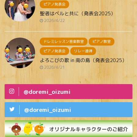
ピアノ発表会
聖者はベルと共に（発表会2025）
2026/4/22
ドレミレッスン音楽教室
ピアノ教室
ピアノ発表会
リレー連弾
よろこびの歌 in 南の島（発表会2025）
2026/4/21
@doremi_oizumi
@doremi_oizumi